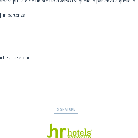
amere pulite e c'è un prezzo diverso tra quelle in partenza e quelle in 
| In partenza
nche al telefono.