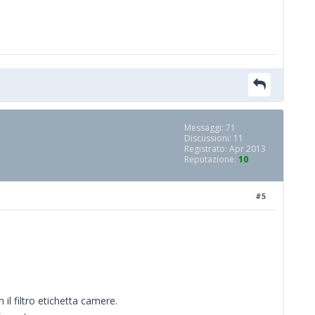
Messaggi: 71
Discussioni: 11
Registrato: Apr 2013
Reputazione:
10
#5
il filtro etichetta camere.