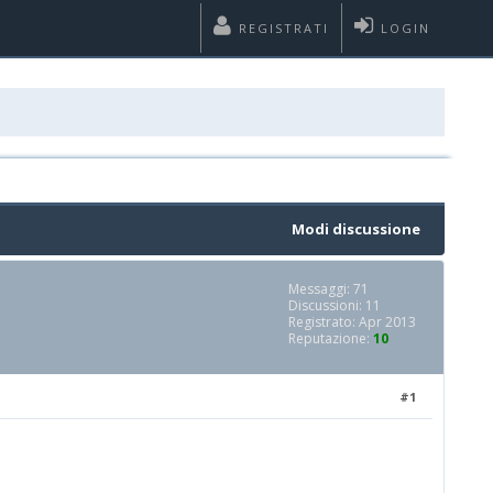
REGISTRATI
LOGIN
Modi discussione
Messaggi: 71
Discussioni: 11
Registrato: Apr 2013
Reputazione:
10
#1