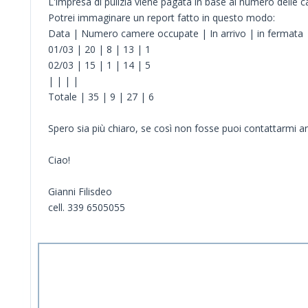
L'impresa di pulizia viene pagata in base al numero delle c
Potrei immaginare un report fatto in questo modo:
Data | Numero camere occupate | In arrivo | in fermata 
01/03 | 20 | 8 | 13 | 1
02/03 | 15 | 1 | 14 | 5
| | | |
Totale | 35 | 9 | 27 | 6
Spero sia più chiaro, se così non fosse puoi contattarmi a
Ciao!
Gianni Filisdeo
cell. 339 6505055