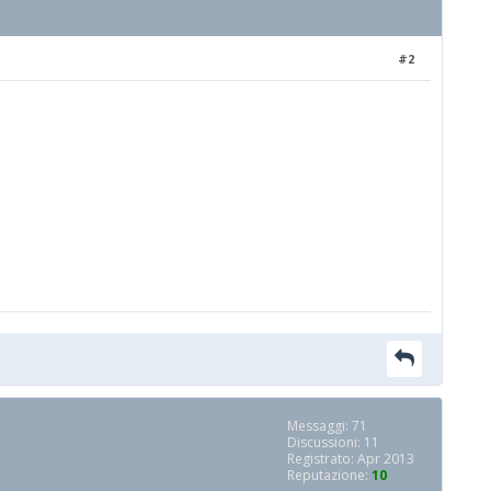
#2
Messaggi: 71
Discussioni: 11
Registrato: Apr 2013
Reputazione:
10