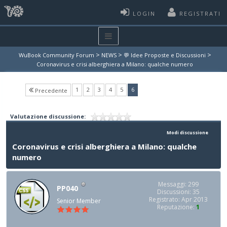
LOGIN
REGISTRATI
>
>
>
WuBook Community Forum
NEWS
💬 Idee Proposte e Discussioni
Coronavirus e crisi alberghiera a Milano: qualche numero
(current)
1
2
3
4
5
6
Precedente
Valutazione discussione:
Modi discussione
Coronavirus e crisi alberghiera a Milano: qualche
numero
Messaggi: 299
PP040
Discussioni: 35
Registrato: Apr 2013
Senior Member
Reputazione:
1