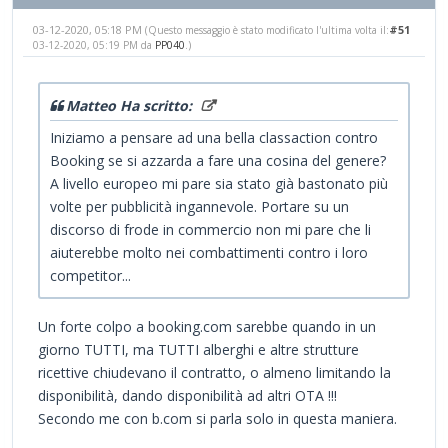
03-12-2020, 05:18 PM
#51
(Questo messaggio è stato modificato l'ultima volta il:
03-12-2020, 05:19 PM da
PP040
.)
Matteo Ha scritto:
Iniziamo a pensare ad una bella classaction contro
Booking se si azzarda a fare una cosina del genere?
A livello europeo mi pare sia stato già bastonato più
volte per pubblicità ingannevole. Portare su un
discorso di frode in commercio non mi pare che li
aiuterebbe molto nei combattimenti contro i loro
competitor...
Un forte colpo a booking.com sarebbe quando in un
giorno TUTTI, ma TUTTI alberghi e altre strutture
ricettive chiudevano il contratto, o almeno limitando la
disponibilità, dando disponibilità ad altri OTA !!!
Secondo me con b.com si parla solo in questa maniera.