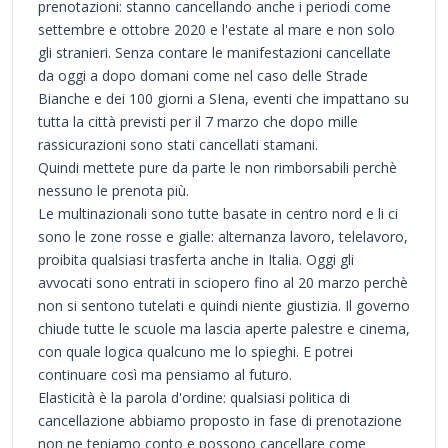
prenotazioni: stanno cancellando anche i periodi come
settembre e ottobre 2020 e l'estate al mare e non solo
gli stranieri. Senza contare le manifestazioni cancellate
da oggi a dopo domani come nel caso delle Strade
Bianche e dei 100 giorni a SIena, eventi che impattano su
tutta la città previsti per il 7 marzo che dopo mille
rassicurazioni sono stati cancellati stamani.
Quindi mettete pure da parte le non rimborsabili perchè
nessuno le prenota più.
Le multinazionali sono tutte basate in centro nord e li ci
sono le zone rosse e gialle: alternanza lavoro, telelavoro,
proibita qualsiasi trasferta anche in Italia. Oggi gli
avvocati sono entrati in sciopero fino al 20 marzo perchè
non si sentono tutelati e quindi niente giustizia. Il governo
chiude tutte le scuole ma lascia aperte palestre e cinema,
con quale logica qualcuno me lo spieghi. E potrei
continuare così ma pensiamo al futuro.
Elasticità è la parola d'ordine: qualsiasi politica di
cancellazione abbiamo proposto in fase di prenotazione
non ne teniamo conto e possono cancellare come