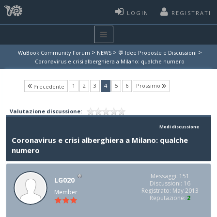
LOGIN
REGISTRATI
>
>
>
WuBook Community Forum
NEWS
💬 Idee Proposte e Discussioni
Coronavirus e crisi alberghiera a Milano: qualche numero
(current)
1
2
3
4
5
6
Prossimo
Precedente
Valutazione discussione:
Modi discussione
Coronavirus e crisi alberghiera a Milano: qualche
numero
Messaggi: 151
LG020
Discussioni: 16
Registrato: May 2013
Member
Reputazione:
2