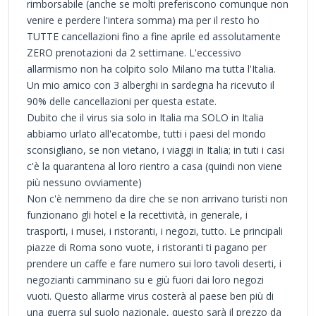
rimborsabile (anche se molti preferiscono comunque non
venire e perdere l'intera somma) ma per il resto ho
TUTTE cancellazioni fino a fine aprile ed assolutamente
ZERO prenotazioni da 2 settimane. L'eccessivo
allarmismo non ha colpito solo Milano ma tutta l'Italia.
Un mio amico con 3 alberghi in sardegna ha ricevuto il
90% delle cancellazioni per questa estate.
Dubito che il virus sia solo in Italia ma SOLO in Italia
abbiamo urlato all'ecatombe, tutti i paesi del mondo
sconsigliano, se non vietano, i viaggi in Italia; in tuti i casi
c'è la quarantena al loro rientro a casa (quindi non viene
più nessuno ovviamente)
Non c'è nemmeno da dire che se non arrivano turisti non
funzionano gli hotel e la recettività, in generale, i
trasporti, i musei, i ristoranti, i negozi, tutto. Le principali
piazze di Roma sono vuote, i ristoranti ti pagano per
prendere un caffe e fare numero sui loro tavoli deserti, i
negozianti camminano su e giù fuori dai loro negozi
vuoti. Questo allarme virus costerà al paese ben più di
una guerra sul suolo nazionale, questo sarà il prezzo da