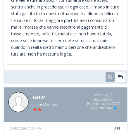
che viene tutelato solo il consumatore come avevo
scritto anche in precedenza. In ogni caso, il modo in cui è
stata gestita tutta questa situazione è a dir poco ridicola.
Le cause di forza maggiore poi tutelano i consumatori
ma le imprese che vanno incontro al pagamento di
tasse, imposte, bollette, mutui ecc. non hanno tutela,
come se le imprese fossero delle semplici macchine
quando in realtà dietro hanno persone che andrebbero
tutelate. Non ha nessuna logica.
Messaggi: 9
LG107
Discussioni: 1
Registrato: Jun 2017
Junior Member
Reputazione:
0
03-05-2020, 06:54 PM
#34