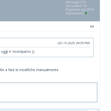
Messaggi: 276
Discussioni: 76
Registrato: Jan 2019
Reputazione:
8
#3
(02-15-2020, 04:59 PM)
 , oggi e' ricomparso ))
 volte a fare le modifiche manualmente