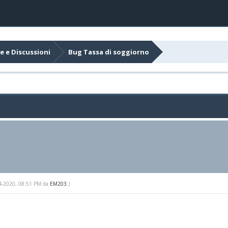
e e Discussioni
Bug Tassa di soggiorno
-14-2020, 08:51 PM da
EM203
.)