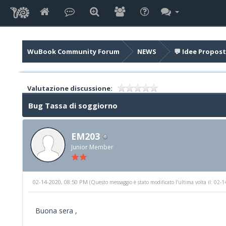
WuBook Community Forum
NEWS
💬 Idee Propost
Valutazione discussione:
Bug Tassa di soggiorno
EM203
Junior Member
02-14-2020, 08:50 PM
(Questo messaggio è stato modificato l'ultima volta il: 02
Buona sera ,