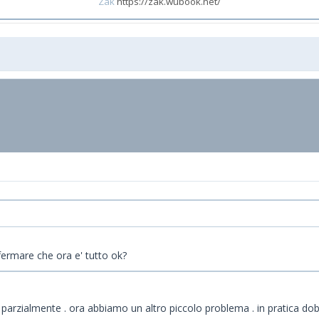
Zak
https://zak.wubook.net/
fermare che ora e' tutto ok?
parzialmente . ora abbiamo un altro piccolo problema . in pratica dob