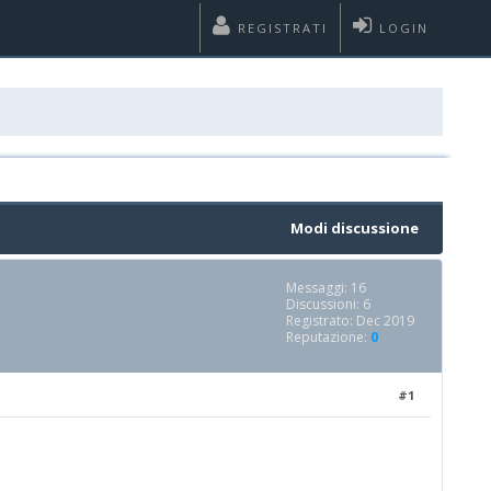
REGISTRATI
LOGIN
Modi discussione
Messaggi: 16
Discussioni: 6
Registrato: Dec 2019
Reputazione:
0
#1