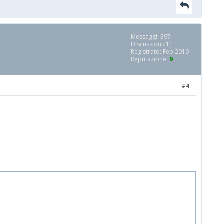
Messaggi: 397
Discussioni: 11
Registrato: Feb 2019
Reputazione:
9
#4