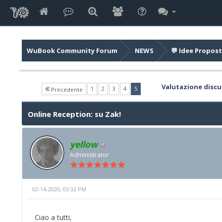
WuBook Community Forum
NEWS
💬 Idee Propost
Valutazione discu
(current)
1
2
3
4
5
Precedente
Online Reception: su Zak!
yellow
Administrator
02-14-2020, 03:32 PM
Ciao a tutti,