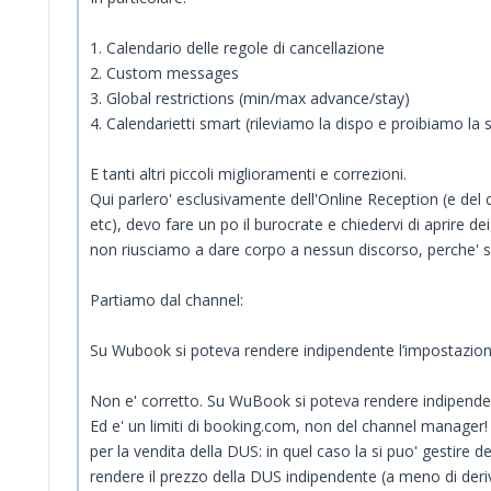
1. Calendario delle regole di cancellazione
2. Custom messages
3. Global restrictions (min/max advance/stay)
4. Calendarietti smart (rileviamo la dispo e proibiamo la s
E tanti altri piccoli miglioramenti e correzioni.
Qui parlero' esclusivamente dell'Online Reception (e del 
etc), devo fare un po il burocrate e chiedervi di aprire de
non riusciamo a dare corpo a nessun discorso, perche' si f
Partiamo dal channel:
Su Wubook si poteva rendere indipendente l’impostazione de
Non e' corretto. Su WuBook si poteva rendere indipenden
Ed e' un limiti di booking.com, non del channel manager
per la vendita della DUS: in quel caso la si puo' gestire
rendere il prezzo della DUS indipendente (a meno di deri