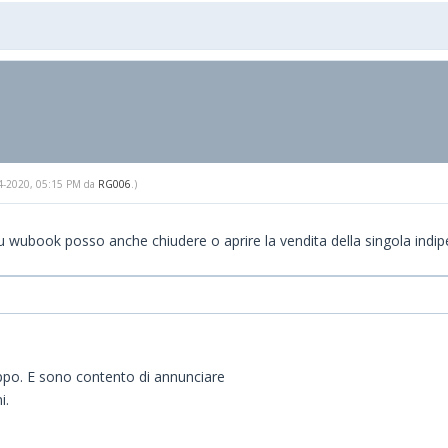
-14-2020, 05:15 PM da
RG006
.)
o, su wubook posso anche chiudere o aprire la vendita della singola ind
uppo. E sono contento di annunciare
i.