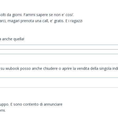
olti da giorni. Fammi sapere se non e' cosi'.
rci, magari prenota una call, e' gratis. E i ragazzi
 anche quella!
zzo, su wubook posso anche chiudere o aprire la vendita della singola i
iluppo. E sono contento di annunciare
rni.