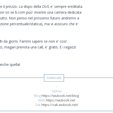
 il prezzo. La dispo della DUS e' sempre ereditata.
Non so se b.com puo' inserire una camera dedicata
del tutto. Non penso nel prossimo futuro andremo a
zione percentuale/statica), ma vi assicuro che e'
ti da giorni. Fammi sapere se non e' cosi'.
i, magari prenota una call, e' gratis. E i ragazzi
anche quella!
--
Yellow
Blog
https://wubook.net/blog
Web
https://wubook.net
Zak
https://zak.wubook.net/