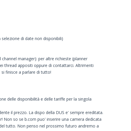
 selezione di date non disponibili)
l channel manager): per altre richieste (planner
dei thread appositi oppure di contattarci. Altrimenti
 finisce a parlare di tutto!
delle disponibilità e delle tariffe per la singola
nte il prezzo. La dispo della DUS e' sempre ereditata.
er! Non so se b.com puo' inserire una camera dedicata
re del tutto. Non penso nel prossimo futuro andremo a