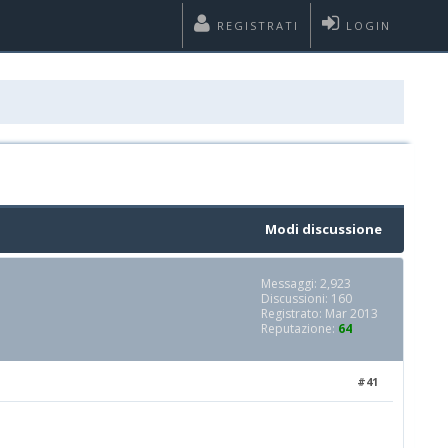
REGISTRATI
LOGIN
Modi discussione
Messaggi: 2,923
Discussioni: 160
Registrato: Mar 2013
Reputazione:
64
#41