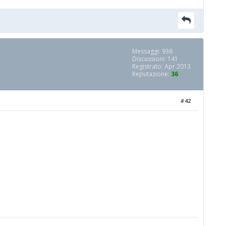
Messaggi: 936
Discussioni: 141
Registrato: Apr 2013
Reputazione:
36
#42