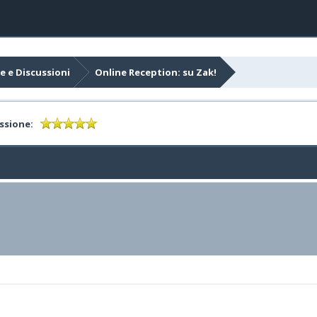
e e Discussioni
Online Reception: su Zak!
ssione: