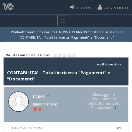
LOGIN
REGISTRATI
>
>
>
WuBook Community Forum
NEWS
💬 Idee Proposte e Discussioni
CONTABILITA' - Totali in ricerca "Pagamenti" e "Documenti"
Valutazione discussione:
Modi discussione
CONTABILITA' - Totali in ricerca "Pagamenti" e
"Documenti"
Messaggi: 46
ES095
Discussioni: 18
Registrato: Sep 2017
Junior Member
Reputazione:
4
01-16-2020, 06:22 PM
#1