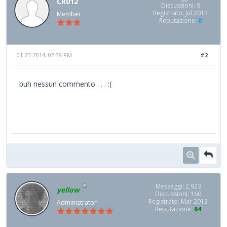
CR012
Discussioni: 9
Registrato: Jul 2013
Member
Reputazione:
0
01-23-2014, 02:39 PM
#2
buh nessun commento . . . :(
Messaggi: 2,923
yellow
Discussioni: 160
Registrato: Mar 2013
Administrator
Reputazione:
64