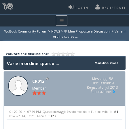
LOGIN
REGISTRATI
>
>
>
WuBook Community Forum
NEWS
💬 Idee Proposte e Discussioni
Varie in
ordine sparso ...
Valutazione discussione:
Varie in ordine sparso ...
Modi discussione
Messaggi: 58
CR012
Discussioni: 9
Registrato: Jul 2013
Member
Reputazione:
0
01-22-2014, 07:19 PM
#1
(Questo messaggio è stato modificato l'ultima volta il:
01-22-2014, 07:21 PM da
CR012
.)