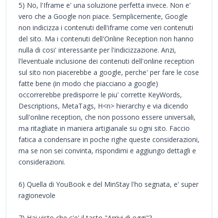
5) No, l'Iframe e' una soluzione perfetta invece. Non e'
vero che a Google non piace. Semplicemente, Google
non indicizza i contenuti dell'iframe come veri contenuti
del sito. Ma i contenuti dell'Online Reception non hanno
nulla di cosi' interessante per l'indicizzazione. Anzi,
l'leventuale inclusione dei contenuti dell'online reception
sul sito non piacerebbe a google, perche' per fare le cose
fatte bene (in modo che piacciano a google)
occorrerebbe predisporre le piu' corrette KeyWords,
Descriptions, MetaTags, H<n> hierarchy e via dicendo
sull'online reception, che non possono essere universali,
ma ritagliate in maniera artigianale su ogni sito. Faccio
fatica a condensare in poche righe queste considerazioni,
ma se non sei convinta, rispondimi e aggiungo dettagli e
considerazioni.
6) Quella di YouBook e del MinStay l'ho segnata, e' super
ragionevole
7) Hai visto che c'e' il tasto "Arrivi di oggi"?