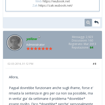
Web
https://wubook.net
Zak
https://zak.wubook.net/
Messaggi: 2,923
yellow
Discussioni: 160
Registrato: Mar 2013
Administrator
Reputazione:
64
02-03-2014, 01:12 PM
#8
Allora,
Paypal dovrebbe funzionare anche sugli iframe, forse e'
rimasta la sentenza in giro per cui non sia possibile, ma
in verita' gia' da settimane il problema *dovrebbe*
essere risolto. Dico *dovrebbe* perche' personalmente