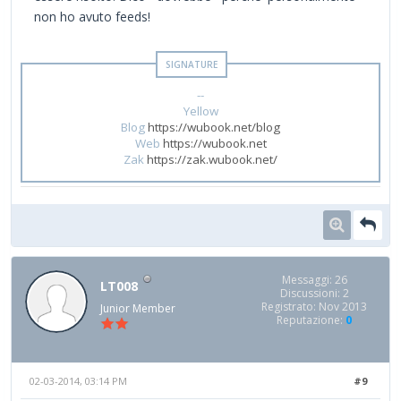
non ho avuto feeds!
--
Yellow
Blog
https://wubook.net/blog
Web
https://wubook.net
Zak
https://zak.wubook.net/
Messaggi: 26
LT008
Discussioni: 2
Registrato: Nov 2013
Junior Member
Reputazione:
0
02-03-2014, 03:14 PM
#9