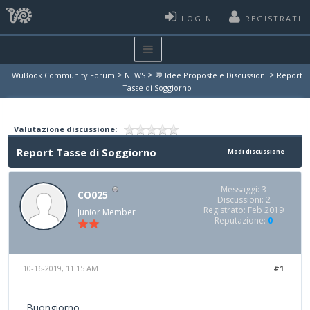
LOGIN
REGISTRATI
>
>
>
WuBook Community Forum
NEWS
💬 Idee Proposte e Discussioni
Report
Tasse di Soggiorno
Valutazione discussione:
Report Tasse di Soggiorno
Modi discussione
Messaggi: 3
CO025
Discussioni: 2
Registrato: Feb 2019
Junior Member
Reputazione:
0
10-16-2019, 11:15 AM
#1
Buongiorno,