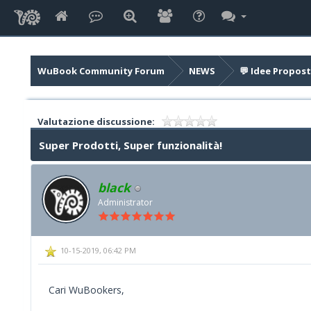
WuBook Community Forum
NEWS
💬 Idee Propost
Valutazione discussione:
Super Prodotti, Super funzionalità!
black
Administrator
10-15-2019, 06:42 PM
Cari WuBookers,