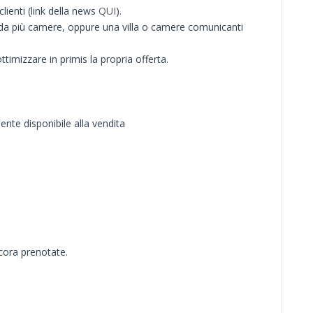
lienti (link della news
QUI
).
 da più camere, oppure una villa o camere comunicanti
imizzare in primis la propria offerta.
te disponibile alla vendita
cora prenotate.