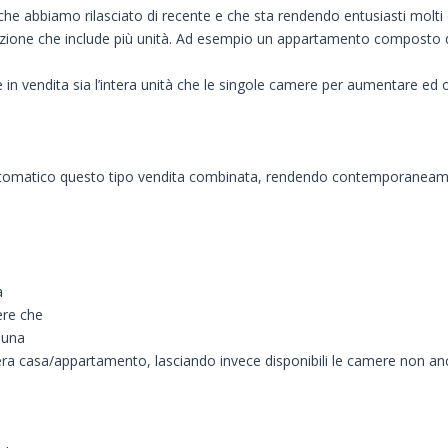
che abbiamo rilasciato di recente e che sta rendendo entusiasti molti c
soluzione che include più unità. Ad esempio un appartamento composto
 vendita sia l’intera unità che le singole camere per aumentare ed ott
utomatico questo tipo vendita combinata, rendendo contemporaneamen
a
ere che
 una
era casa/appartamento, lasciando invece disponibili le camere non an