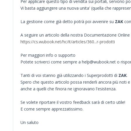
Per applicare questo tipo di vendita sui portali, servono po
Vi basta aggiungere una nuova unita' (quella che rappresen
La gestione come già detto potrà poi avvenire su
ZAK
con 
A seguire un articolo della nostra Documentazione Online 
https://cs.wubook.net/hc/it/articles/360...r-prodotti
Per maggiori info o supporto
Potete scriverci come sempre a help@wubook.net o rispo
Tanti di voi stanno già utilizzando i Superprodotti di
ZAK
.
Spero che questo articolo possa renderli ancora più noti e p
anche a quelli che finora ne ignoravano l'esistenza.
Se volete riportare il vostro feedback sarà di certo utile!
E come sempre apprezzatissimo.
Un saluto