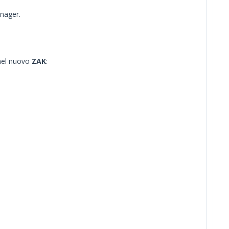
anager.
 nel nuovo
ZAK
: