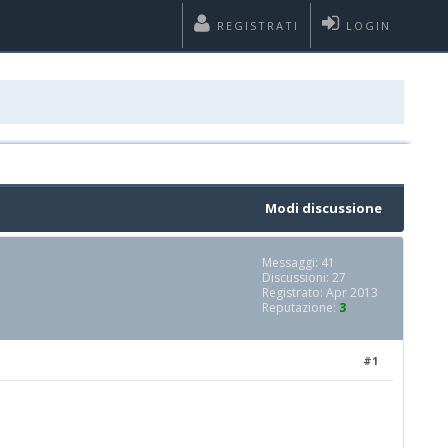
REGISTRATI
LOGIN
Modi discussione
Messaggi: 41
Discussioni: 27
Registrato: Apr 2013
Reputazione:
3
#1