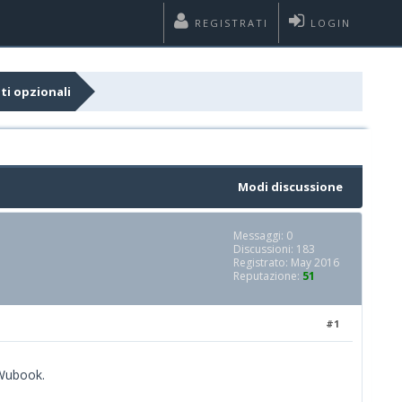
REGISTRATI
LOGIN
ti opzionali
Modi discussione
Messaggi: 0
Discussioni: 183
Registrato: May 2016
Reputazione:
51
#1
 Wubook.