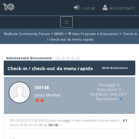
LOGIN
REGISTRATI
>
>
>
WuBook Community Forum
NEWS
💬 Idee Proposte e Discussioni
Check-in
/ check-out da menu rapido
Valutazione discussione:
Check-in / check-out da menu rapido
Modi discussione
Messaggi: 4
SM148
Discussioni: 3
Registrato: May 2017
Junior Member
Reputazione:
0
09-05-2019, 01:53 PM
#1
(Questo messaggio è stato modificato l'ultima volta il:
09-05-2019, 01:53 PM da
SM148
.)