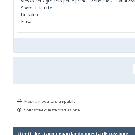
stesso dettaglio solo per le prenotazione che stai analizz
Spero ti sia utile.
Un saluto,
ELisa
Mostra modalità stampabile
Sottoscrivi questa discussione
Utenti che stanno guardando questa discussione: