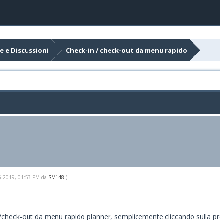
e e Discussioni
Check-in / check-out da menu rapido
-05-2019, 01:53 PM da
SM148
.)
eck-in/check-out da menu rapido planner, semplicemente cliccando sul