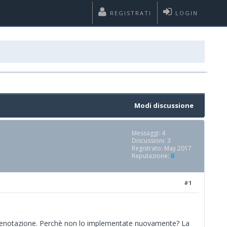
REGISTRATI
LOGIN
Modi discussione
Messaggi: 4
Discussioni: 3
Registrato: May 2017
Reputazione:
0
#1
la prenotazione. Perchè non lo implementate nuovamente? La