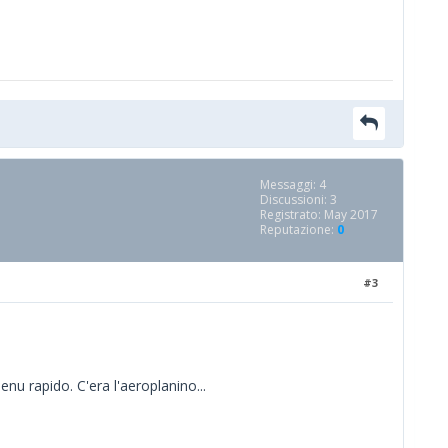
Messaggi: 4
Discussioni: 3
Registrato: May 2017
Reputazione:
0
#3
nu rapido. C'era l'aeroplanino...