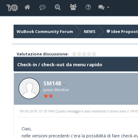
WuBook Community Forum
NEWS
💬 Idee Propost
Valutazione discussione:
Check-in / check-out da menu rapido
SM148
Junior Member
09-05-2019, 01:53 PM
(Questo messaggio è stato modificato l'ultima volta il: 09
Ciao,
nelle versioni precedenti c'era la possibilità di fare ch