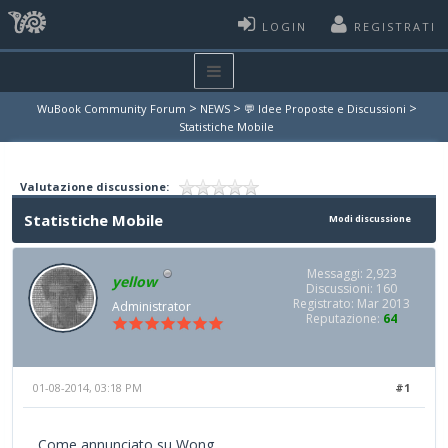
LOGIN
REGISTRATI
>
>
>
WuBook Community Forum
NEWS
💬 Idee Proposte e Discussioni
Statistiche Mobile
Valutazione discussione:
Statistiche Mobile
Modi discussione
Messaggi: 2,923
yellow
Discussioni: 160
Registrato: Mar 2013
Administrator
Reputazione:
64
01-08-2014, 03:18 PM
#1
Come annunciato su Wong,