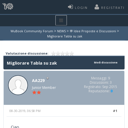
LOGIN
REGISTRATI
>
>
>
WuBook Community Forum
NEWS
💬 Idee Proposte e Discussioni
Migliorare Tabla su zak
Valutazione discussione:
Migliorare Tabla su zak
Modi discussione
Messaggi: 9
AA229
Discussioni: 3
Registrato: Sep 2015
Junior Member
Reputazione:
0
08-30-2019, 06:58 PM
#1
Ciao,