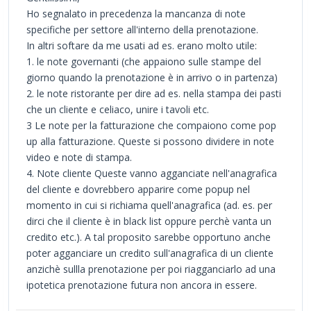
Ho segnalato in precedenza la mancanza di note
specifiche per settore all'interno della prenotazione.
In altri softare da me usati ad es. erano molto utile:
1. le note governanti (che appaiono sulle stampe del
giorno quando la prenotazione è in arrivo o in partenza)
2. le note ristorante per dire ad es. nella stampa dei pasti
che un cliente e celiaco, unire i tavoli etc.
3 Le note per la fatturazione che compaiono come pop
up alla fatturazione. Queste si possono dividere in note
video e note di stampa.
4. Note cliente Queste vanno agganciate nell'anagrafica
del cliente e dovrebbero apparire come popup nel
momento in cui si richiama quell'anagrafica (ad. es. per
dirci che il cliente è in black list oppure perchè vanta un
credito etc.). A tal proposito sarebbe opportuno anche
poter agganciare un credito sull'anagrafica di un cliente
anzichè sullla prenotazione per poi riagganciarlo ad una
ipotetica prenotazione futura non ancora in essere.