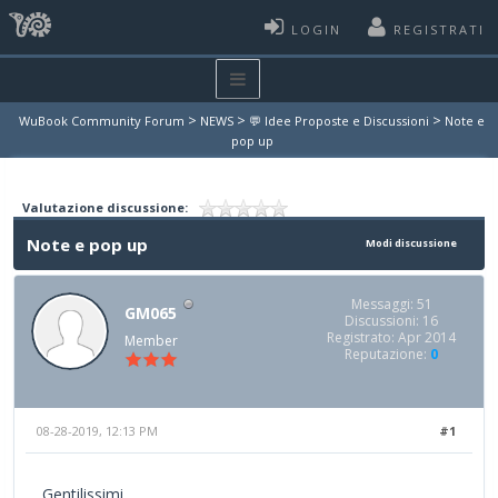
LOGIN
REGISTRATI
>
>
>
WuBook Community Forum
NEWS
💬 Idee Proposte e Discussioni
Note e
pop up
Valutazione discussione:
Note e pop up
Modi discussione
Messaggi: 51
GM065
Discussioni: 16
Registrato: Apr 2014
Member
Reputazione:
0
08-28-2019, 12:13 PM
#1
Gentilissimi,