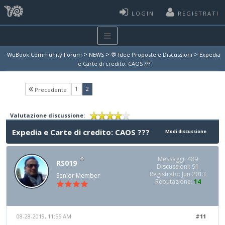
LOGIN
REGISTRATI
>
>
>
WuBook Community Forum
NEWS
💬 Idee Proposte e Discussioni
Expedia
e Carte di credito: CAOS ???
(current)
1
2
Precedente
Valutazione discussione:
Expedia e Carte di credito: CAOS ???
Modi discussione
Messaggi: 489
RS019
Discussioni: 91
Registrato: Jun 2013
Senior Member
Reputazione:
14
08-28-2019, 11:55 AM
#11