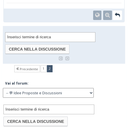
(current)
1
2
Precedente
Vai al forum: