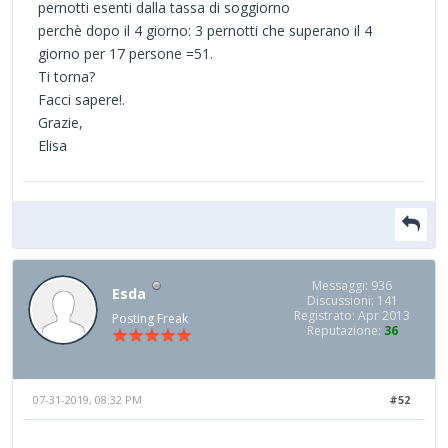
pernotti esenti dalla tassa di soggiorno
perchè dopo il 4 giorno: 3 pernotti che superano il 4
giorno per 17 persone =51.
Ti torna?
Facci sapere!.
Grazie,
Elisa
Messaggi: 936
Esda
Discussioni: 141
Registrato: Apr 2013
Posting Freak
Reputazione:
36
07-31-2019, 08:32 PM
#52