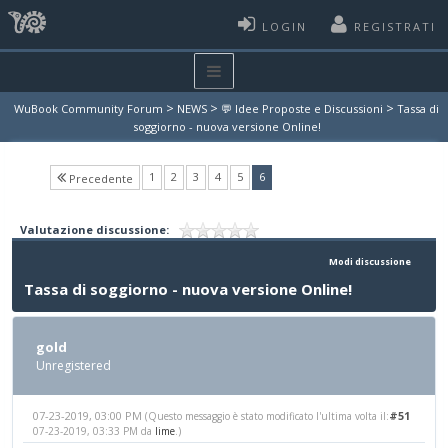
LOGIN
REGISTRATI
>
>
>
WuBook Community Forum
NEWS
💬 Idee Proposte e Discussioni
Tassa di
soggiorno - nuova versione Online!
(current)
1
2
3
4
5
6
Precedente
Valutazione discussione:
Modi discussione
Tassa di soggiorno - nuova versione Online!
gold
Unregistered
07-23-2019, 03:00 PM
#51
(Questo messaggio è stato modificato l'ultima volta il:
07-23-2019, 03:33 PM da
lime
.)