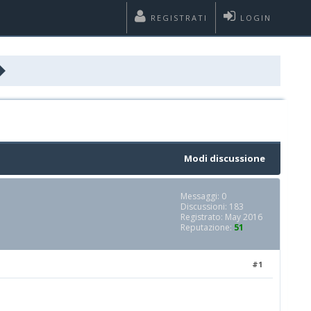
REGISTRATI
LOGIN
Modi discussione
Messaggi: 0
Discussioni: 183
Registrato: May 2016
Reputazione:
51
#1