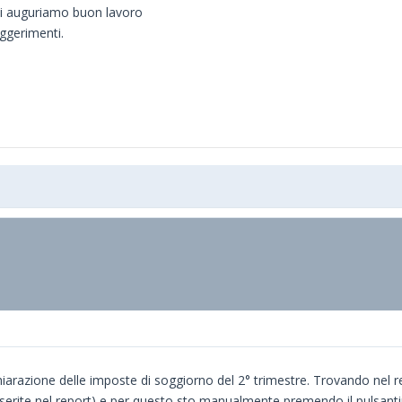
 vi auguriamo buon lavoro
ggerimenti.
iarazione delle imposte di soggiorno del 2° trimestre. Trovando nel re
nserite nel report) e per questo sto manualmente premendo il pulsantino