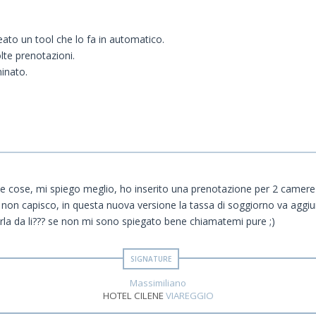
eato un tool che lo fa in automatico.
lte prenotazioni.
minato.
 cose, mi spiego meglio, ho inserito una prenotazione per 2 camere a
 non capisco, in questa nuova versione la tassa di soggiorno va aggi
la da li??? se non mi sono spiegato bene chiamatemi pure ;)
Massimiliano
HOTEL CILENE
VIAREGGIO