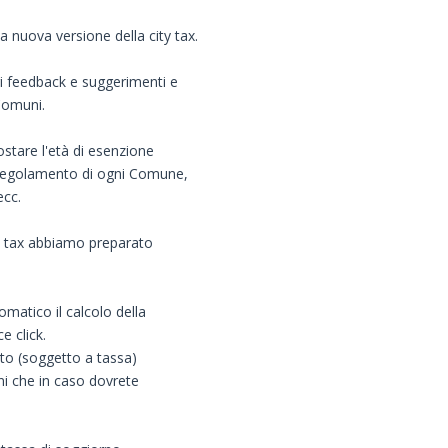
 nuova versione della city tax.
i feedback e suggerimenti e
 Comuni.
ostare l'età di esenzione
al Regolamento di ogni Comune,
ecc.
ty tax abbiamo preparato
tomatico il calcolo della
 click.
lto (soggetto a tassa)
ni che in caso dovrete