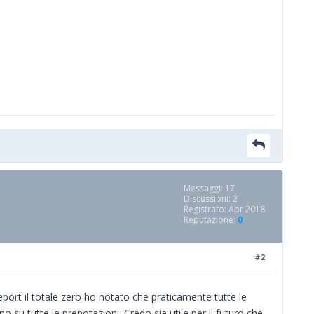
Messaggi: 17
Discussioni: 2
Registrato: Apr 2018
Reputazione:
0
#2
port il totale zero ho notato che praticamente tutte le
 su tutte le prenotazioni. Credo sia utile per il futuro che