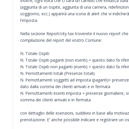
Inoltre, ogni volta che ci sarà un cambio che influisca sull
(aggiunta di un ospite, aggiunta di una camera, ridefinizion
soggiorno, ecc.) apparirà una icona di alert che vi indicher
l'imposta.
Nella sezione Report/city tax troverete il nuovo report che
compilazione del report del vostro Comune:
N. Totale Ospiti
N. Totale Ospiti paganti (non esenti) = questo dato fa rifer
N. Totale Ospiti non paganti (esenti) = questo dato fa rifer
N. Pernottamenti totali (Presenze totali)
N. Pernottamenti soggetti ad imposta (paganti)= presenze g
dato dalla somma dei clienti arrivati e in fermata
N. Pernottamenti esenti imposta = presenze giornaliere, si 
somma dei clienti arrivati e in fermata
con dettaglio delle esenzioni, suddivisi in base alla motivaz
prenotazione. E' anche possibile indicare e registrare un osp