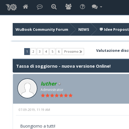
WuBook Community Forum
NEWS
💬 Idee Propost
Valutazione disc
(current)
1
2
3
4
5
6
Prossimo
Tassa di soggiorno - nuova versione Online!
luther
Administrator
07-09-2019, 11:19 AM
Buongiorno a tutti!