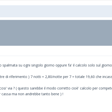
o spalmata su ogni singolo giorno oppure fa' il calcolo solo sul giorno 
re di riferimento ) 7 notti = 2,80/notte per 7 = totale 19,60 che incas
e cosi' via ? ( questo sarebbe il modo corretto cioè' calcolo per compe
er cassa ma non andrebbe tanto bene ) !