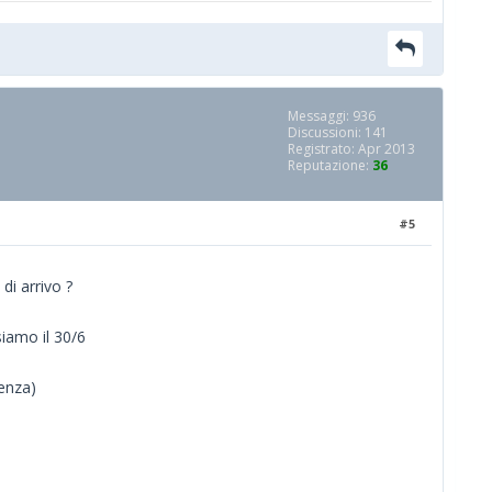
Messaggi: 936
Discussioni: 141
Registrato: Apr 2013
Reputazione:
36
#5
di arrivo ?
siamo il 30/6
tenza)