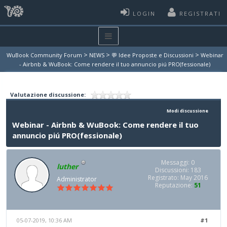
LOGIN
REGISTRATI
>
>
>
WuBook Community Forum
NEWS
💬 Idee Proposte e Discussioni
Webinar
- Airbnb & WuBook: Come rendere il tuo annuncio piú PRO(fessionale)
Valutazione discussione:
Modi discussione
Webinar - Airbnb & WuBook: Come rendere il tuo
annuncio piú PRO(fessionale)
Messaggi: 0
luther
Discussioni: 183
Registrato: May 2016
Administrator
Reputazione:
51
05-07-2019, 10:36 AM
#1