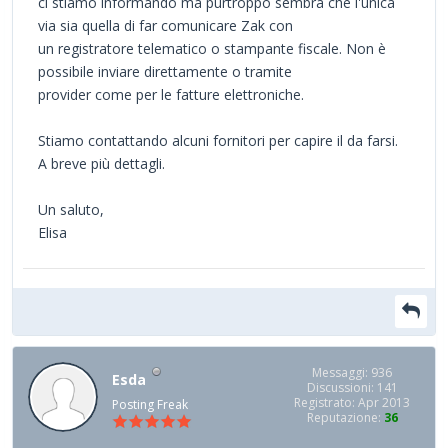
ci stiamo informando ma purtroppo sembra che l'unica
via sia quella di far comunicare Zak con
un registratore telematico o stampante fiscale. Non è
possibile inviare direttamente o tramite
provider come per le fatture elettroniche.
Stiamo contattando alcuni fornitori per capire il da farsi.
A breve più dettagli.
Un saluto,
Elisa
Messaggi: 936
Esda
Discussioni: 141
Registrato: Apr 2013
Posting Freak
Reputazione:
36