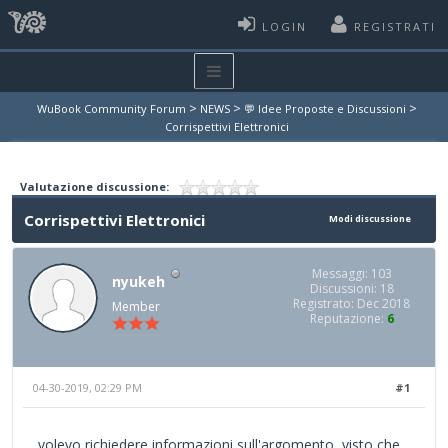
LOGIN
REGISTRATI
>
>
>
WuBook Community Forum
NEWS
💬 Idee Proposte e Discussioni
Corrispettivi Elettronici
Valutazione discussione:
Corrispettivi Elettronici
Modi discussione
Messaggi: 103
nyukeh
Discussioni: 18
Registrato: Dec 2018
Member
Reputazione:
6
04-30-2019, 02:29 PM
#1
volevo richiedere informazioni sull'argomento, visto che