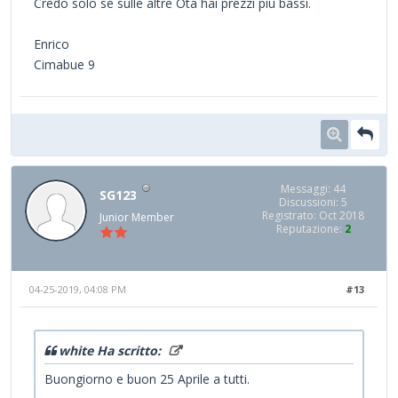
Credo solo se sulle altre Ota hai prezzi più bassi.
Enrico
Cimabue 9
Messaggi: 44
SG123
Discussioni: 5
Registrato: Oct 2018
Junior Member
Reputazione:
2
04-25-2019, 04:08 PM
#13
white Ha scritto:
Buongiorno e buon 25 Aprile a tutti.