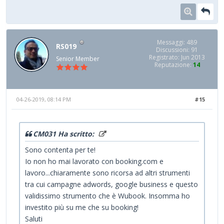
Messaggi: 489
RS019
Discussioni: 91
Registrato: Jun 2013
Senior Member
Reputazione:
14
04-26-2019, 08:14 PM
#15
CM031 Ha scritto:
Sono contenta per te!
Io non ho mai lavorato con booking.com e
lavoro...chiaramente sono ricorsa ad altri strumenti
tra cui campagne adwords, google business e questo
validissimo strumento che è Wubook. Insomma ho
investito più su me che su booking!
Saluti