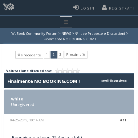
LOGIN
REGISTRATI
>
>
>
WuBook Community Forum
NEWS
💬 Idee Proposte e Discussioni
Finalmente NO BOOKING.COM !
(current)
1
2
3
Prossimo
Precedente
Valutazione discussione:
Finalmente NO BOOKING.COM !
Modi discussione
white
Unregistered
04-25-2019, 10:14 AM
#11
Buongiorno e buon 25 Aprile a tutti.