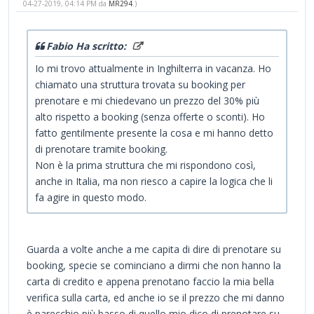
04-27-2019, 04:14 PM da
MR294
.)
Fabio Ha scritto:
Io mi trovo attualmente in Inghilterra in vacanza. Ho
chiamato una struttura trovata su booking per
prenotare e mi chiedevano un prezzo del 30% più
alto rispetto a booking (senza offerte o sconti). Ho
fatto gentilmente presente la cosa e mi hanno detto
di prenotare tramite booking.
Non è la prima struttura che mi rispondono così,
anche in Italia, ma non riesco a capire la logica che li
fa agire in questo modo.
Guarda a volte anche a me capita di dire di prenotare su
booking, specie se cominciano a dirmi che non hanno la
carta di credito e appena prenotano faccio la mia bella
verifica sulla carta, ed anche io se il prezzo che mi danno
è parecchio più basso di quello mio dico di prenotare su