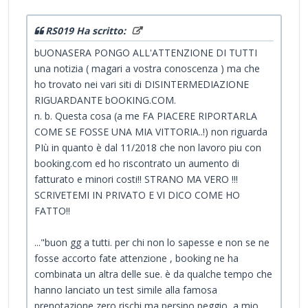
RS019 Ha scritto:
bUONASERA PONGO ALL'ATTENZIONE DI TUTTI
una notizia ( magari a vostra conoscenza ) ma che
ho trovato nei vari siti di DISINTERMEDIAZIONE
RIGUARDANTE bOOKING.COM.
n. b. Questa cosa (a me FA PIACERE RIPORTARLA
COME SE FOSSE UNA MIA VITTORIA..!) non riguarda
PIù in quanto è dal 11/2018 che non lavoro piu con
booking.com ed ho riscontrato un aumento di
fatturato e minori costi!! STRANO MA VERO !!!
SCRIVETEMI IN PRIVATO E VI DICO COME HO
FATTO!!
..."buon gg a tutti. per chi non lo sapesse e non se ne
fosse accorto fate attenzione , booking ne ha
combinata un altra delle sue. è da qualche tempo che
hanno lanciato un test simile alla famosa
prenotazione zero rischi ma persino peggio, a mio