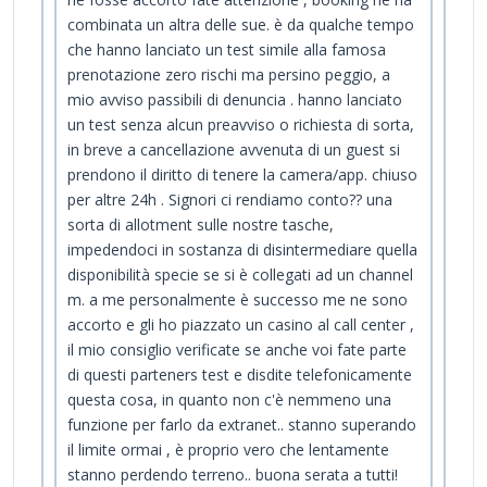
combinata un altra delle sue. è da qualche tempo
che hanno lanciato un test simile alla famosa
prenotazione zero rischi ma persino peggio, a
mio avviso passibili di denuncia . hanno lanciato
un test senza alcun preavviso o richiesta di sorta,
in breve a cancellazione avvenuta di un guest si
prendono il diritto di tenere la camera/app. chiuso
per altre 24h . Signori ci rendiamo conto?? una
sorta di allotment sulle nostre tasche,
impedendoci in sostanza di disintermediare quella
disponibilità specie se si è collegati ad un channel
m. a me personalmente è successo me ne sono
accorto e gli ho piazzato un casino al call center ,
il mio consiglio verificate se anche voi fate parte
di questi parteners test e disdite telefonicamente
questa cosa, in quanto non c'è nemmeno una
funzione per farlo da extranet.. stanno superando
il limite ormai , è proprio vero che lentamente
stanno perdendo terreno.. buona serata a tutti!