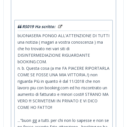
RS019 Ha scritto:
bUONASERA PONGO ALL'ATTENZIONE DI TUTTI
una notizia ( magari a vostra conoscenza ) ma
che ho trovato nei vari siti di
DISINTERMEDIAZIONE RIGUARDANTE
bOOKING.COM.
n. b. Questa cosa (a me FA PIACERE RIPORTARLA
COME SE FOSSE UNA MIA VITTORIA..!) non
riguarda PIù in quanto è dal 11/2018 che non
lavoro piu con booking.com ed ho riscontrato un
aumento di fatturato e minori costi!! STRANO MA
VERO !!! SCRIVETEMI IN PRIVATO E VI DICO
COME HO FATTO!!
..."buon gg a tutti. per chi non lo sapesse e non se
ne fosse accorto fate attenzione , booking ne ha