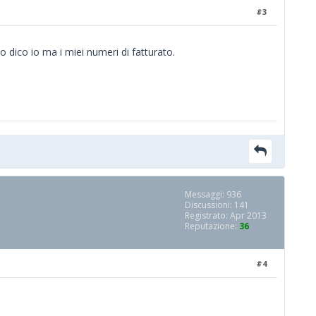
#3
 dico io ma i miei numeri di fatturato.
Messaggi: 936
Discussioni: 141
Registrato: Apr 2013
Reputazione:
36
#4