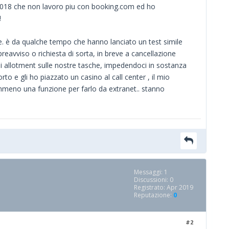
018 che non lavoro piu con booking.com ed ho
!
ue. è da qualche tempo che hanno lanciato un test simile
reavviso o richiesta di sorta, in breve a cancellazione
 di allotment sulle nostre tasche, impedendoci in sostanza
o e gli ho piazzato un casino al call center , il mio
emmeno una funzione per farlo da extranet.. stanno
Messaggi: 1
Discussioni: 0
Registrato: Apr 2019
Reputazione:
0
#2