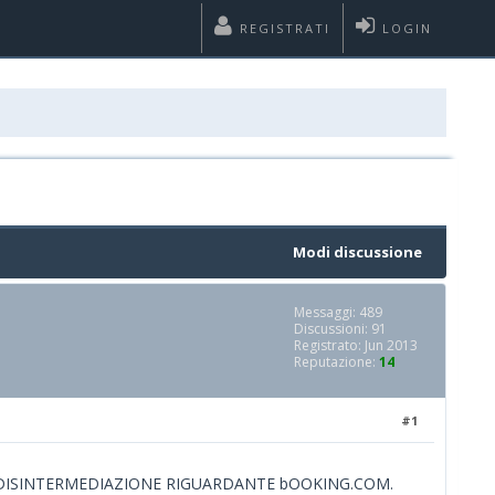
REGISTRATI
LOGIN
Modi discussione
Messaggi: 489
Discussioni: 91
Registrato: Jun 2013
Reputazione:
14
#1
ti di DISINTERMEDIAZIONE RIGUARDANTE bOOKING.COM.