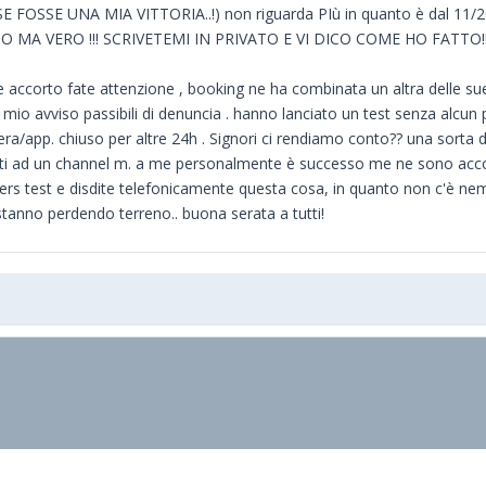
FOSSE UNA MIA VITTORIA..!) non riguarda PIù in quanto è dal 11/2
TRANO MA VERO !!! SCRIVETEMI IN PRIVATO E VI DICO COME HO FATTO!
sse accorto fate attenzione , booking ne ha combinata un altra delle s
io avviso passibili di denuncia . hanno lanciato un test senza alcun p
mera/app. chiuso per altre 24h . Signori ci rendiamo conto?? una sorta
egati ad un channel m. a me personalmente è successo me ne sono accort
teners test e disdite telefonicamente questa cosa, in quanto non c'è n
stanno perdendo terreno.. buona serata a tutti!