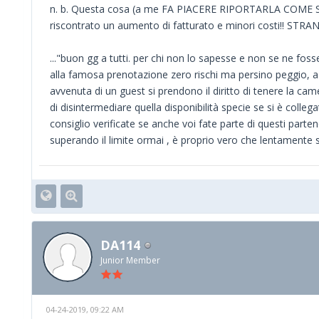
n. b. Questa cosa (a me FA PIACERE RIPORTARLA COME SE 
riscontrato un aumento di fatturato e minori costi!! S
..."buon gg a tutti. per chi non lo sapesse e non se ne fo
alla famosa prenotazione zero rischi ma persino peggio, a m
avvenuta di un guest si prendono il diritto di tenere la ca
di disintermediare quella disponibilità specie se si è coll
consiglio verificate se anche voi fate parte di questi par
superando il limite ormai , è proprio vero che lentamente 
DA114
Junior Member
04-24-2019, 09:22 AM