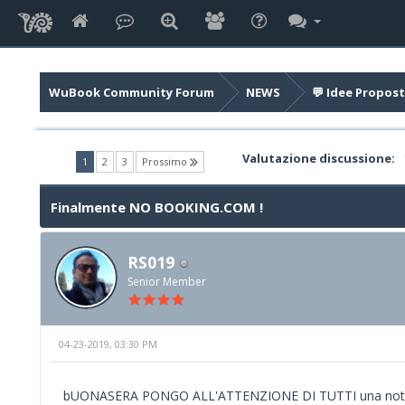
WuBook Community Forum
NEWS
💬 Idee Propost
Valutazione discussione:
(current)
1
2
3
Prossimo
Finalmente NO BOOKING.COM !
RS019
Senior Member
04-23-2019, 03:30 PM
bUONASERA PONGO ALL'ATTENZIONE DI TUTTI una notizia