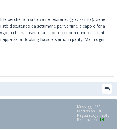
le perchè non si trova nell'extranet (gravissimo!), viene
i stò discutendo da settimane per venirne a capo e farla
è: Agoda che ha inserito un sconto coupon dando al cliente
riapparsa la Booking Basic e siamo in parity. Ma in ogni
Messaggi: 489
Discussioni: 91
Registrato: Jun 2013
Reputazione:
14