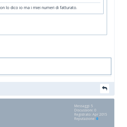
 lo dico io ma i miei numeri di fatturato.
Messaggi: 5
Discussioni: 0
Registrato: Apr 2015
Reputazione:
0