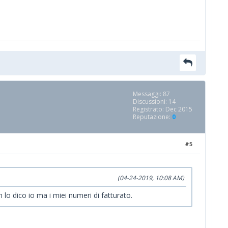
Messaggi: 87
Discussioni: 14
Registrato: Dec 2015
Reputazione:
0
#5
(04-24-2019, 10:08 AM)
o dico io ma i miei numeri di fatturato.