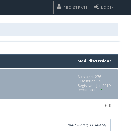
REGISTRATI
LOGIN
Modi discussione
Messaggi: 276
Discussioni: 76
Registrato: Jan 2019
Reputazione:
8
#18
(04-13-2019, 11:14 AM)