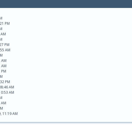
PM
:21 PM
PM
8 AM
PM
:27 PM
1:55 AM
PM
1 AM
2 AM
2 PM
PM
:32 PM
08:46 AM
 10:53 AM
PM
6 AM
AM
, 11:19 AM