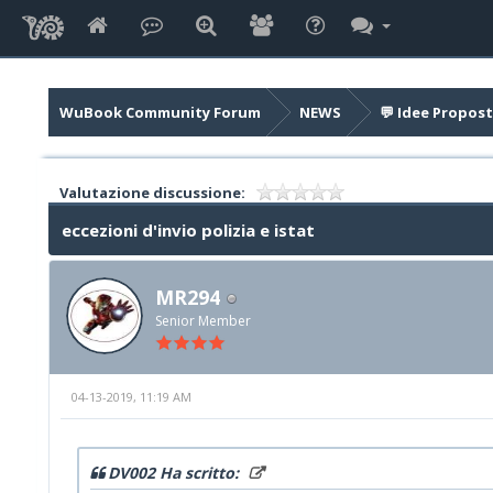
WuBook Community Forum
NEWS
💬 Idee Propost
Valutazione discussione:
eccezioni d'invio polizia e istat
MR294
Senior Member
04-13-2019, 11:19 AM
DV002 Ha scritto: