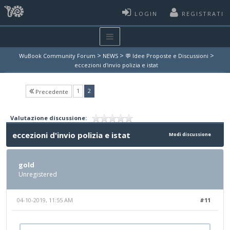
LOGIN
REGISTRATI
>
>
>
WuBook Community Forum
NEWS
💬 Idee Proposte e Discussioni
eccezioni d'invio polizia e istat
(current)
1
2
Precedente
Valutazione discussione:
eccezioni d'invio polizia e istat
Modi discussione
gold
Unregistered
04-10-2019, 11:55 AM
#11