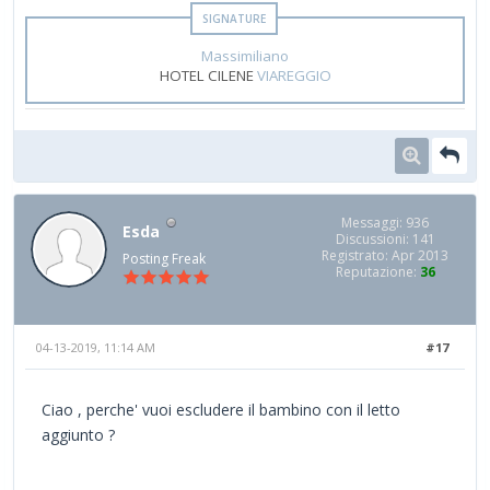
Massimiliano
HOTEL CILENE
VIAREGGIO
Messaggi: 936
Esda
Discussioni: 141
Registrato: Apr 2013
Posting Freak
Reputazione:
36
04-13-2019, 11:14 AM
#17
Ciao , perche' vuoi escludere il bambino con il letto
aggiunto ?