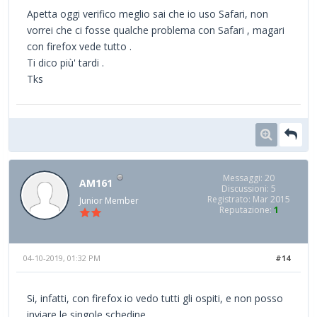
Apetta oggi verifico meglio sai che io uso Safari, non
vorrei che ci fosse qualche problema con Safari , magari
con firefox vede tutto .
Ti dico più' tardi .
Tks
Messaggi: 20
AM161
Discussioni: 5
Registrato: Mar 2015
Junior Member
Reputazione:
1
04-10-2019, 01:32 PM
#14
Si, infatti, con firefox io vedo tutti gli ospiti, e non posso
inviare le singole schedine