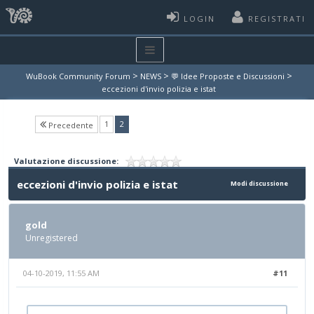
LOGIN
REGISTRATI
>
>
>
WuBook Community Forum
NEWS
💬 Idee Proposte e Discussioni
eccezioni d'invio polizia e istat
(current)
1
2
Precedente
Valutazione discussione:
eccezioni d'invio polizia e istat
Modi discussione
gold
Unregistered
04-10-2019, 11:55 AM
#11