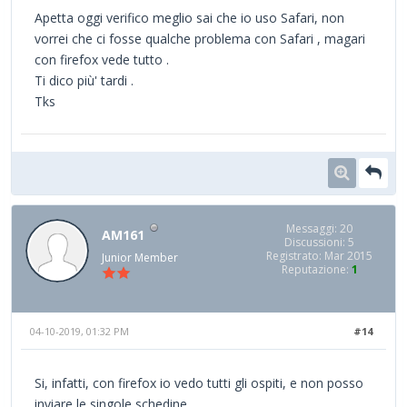
Apetta oggi verifico meglio sai che io uso Safari, non
vorrei che ci fosse qualche problema con Safari , magari
con firefox vede tutto .
Ti dico più' tardi .
Tks
Messaggi: 20
AM161
Discussioni: 5
Registrato: Mar 2015
Junior Member
Reputazione:
1
04-10-2019, 01:32 PM
#14
Si, infatti, con firefox io vedo tutti gli ospiti, e non posso
inviare le singole schedine