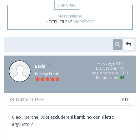
Massimiliano
HOTEL CILENE
VIAREGGIO
Messaggi: 936
Esda
Discussioni: 141
Registrato: Apr 2013
Posting Freak
Reputazione:
36
04-13-2019, 11:14 AM
#17
Ciao , perche' vuoi escludere il bambino con il letto
aggiunto ?