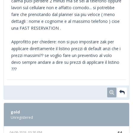
calma puoi perdere 2 minuti ma se sei al telefono oppure
lavori sul cellulare non e affatto comodo... si potrebbe
fare che prenotando dal planner sia piu veloce ( meno
dettagli : nome e cognome e al massimo telefono ) cioe
una FAST RESERVATION .
Approfitto per chiedere: non si puo impostare zak per
applicare direttamente il listino prezzi di default anzi che i
prezzi massimi?? se voglio fare un preventivo al volo
devo sempre andare a dire su prezzi di applicare il listino
???
gold
Unregistered
04-08-2019, 05:30 PM
#4