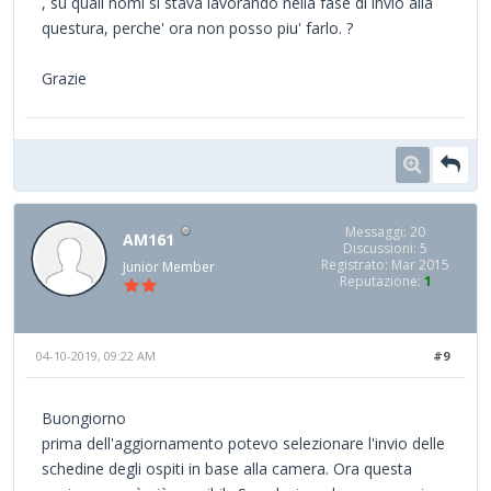
, su quali nomi si stava lavorando nella fase di invio alla
questura, perche' ora non posso piu' farlo. ?
Grazie
Messaggi: 20
AM161
Discussioni: 5
Registrato: Mar 2015
Junior Member
Reputazione:
1
04-10-2019, 09:22 AM
#9
Buongiorno
prima dell'aggiornamento potevo selezionare l'invio delle
schedine degli ospiti in base alla camera. Ora questa