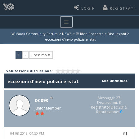
LOGIN
REGISTRATI
>
>
>
WuBook Community Forum
NEWS
💬 Idee Proposte e Discussioni
eccezioni d'invio polizia e istat
(current)
1
2
Prossimo
Valutazione discussione:
eccezioni d'invio polizia e istat
Modi discussione
Messaggi: 27
DC093
Discussioni: 8
Registrato: Dec 2015
Junior Member
Reputazione:
0
04-08-2019, 04:50 PM
#1