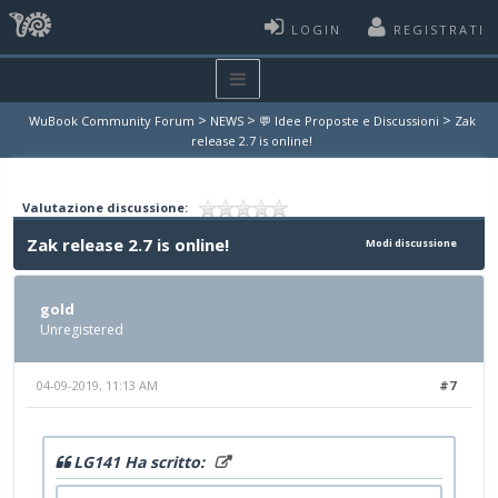
LOGIN
REGISTRATI
>
>
>
WuBook Community Forum
NEWS
💬 Idee Proposte e Discussioni
Zak
release 2.7 is online!
Valutazione discussione:
Zak release 2.7 is online!
Modi discussione
gold
Unregistered
04-09-2019, 11:13 AM
#7
LG141 Ha scritto: