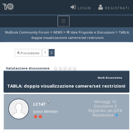
LOGIN
REGISTRATI
>
>
>
WuBook Community Forum
NEWS
💬 Idee Proposte e Discussioni
TABLA:
doppia visualizzazione camere/set restrizioni
(current)
1
2
Precedente
Valutazione discussione:
Modi discussione
TABLA: doppia visualizzazione camere/set restrizioni
Messaggi: 10
LC147
Discussioni: 0
Registrato: Jan 2018
Junior Member
Reputazione:
0