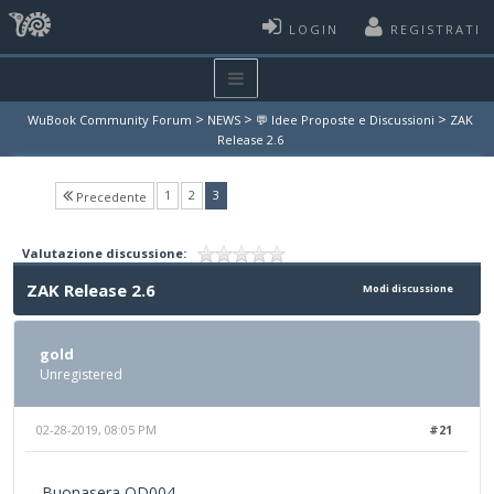
LOGIN
REGISTRATI
>
>
>
WuBook Community Forum
NEWS
💬 Idee Proposte e Discussioni
ZAK
Release 2.6
(current)
1
2
3
Precedente
Valutazione discussione:
ZAK Release 2.6
Modi discussione
gold
Unregistered
02-28-2019, 08:05 PM
#21
Buonasera QD004,