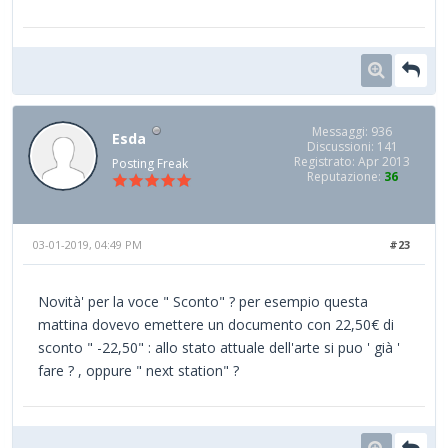
Messaggi: 936
Esda
Discussioni: 141
Registrato: Apr 2013
Posting Freak
Reputazione:
36
03-01-2019, 04:49 PM
#23
Novità' per la voce " Sconto" ? per esempio questa
mattina dovevo emettere un documento con 22,50€ di
sconto " -22,50" : allo stato attuale dell'arte si puo ' già '
fare ? , oppure " next station" ?