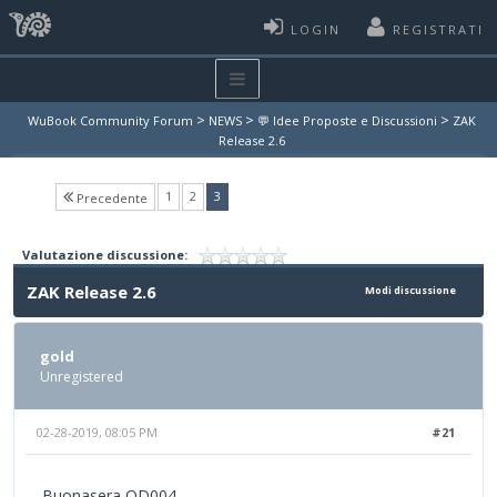
LOGIN
REGISTRATI
>
>
>
WuBook Community Forum
NEWS
💬 Idee Proposte e Discussioni
ZAK
Release 2.6
(current)
1
2
3
Precedente
Valutazione discussione:
ZAK Release 2.6
Modi discussione
gold
Unregistered
02-28-2019, 08:05 PM
#21
Buonasera QD004,