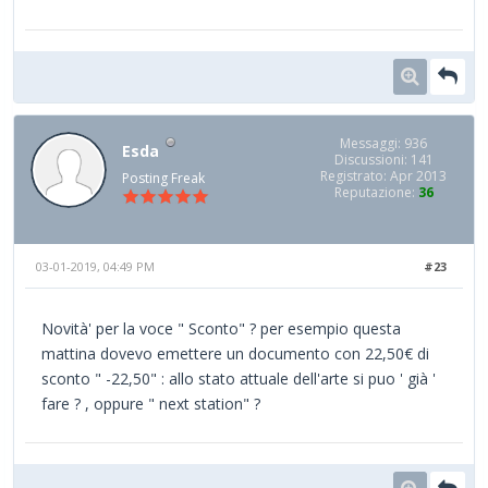
Messaggi: 936
Esda
Discussioni: 141
Registrato: Apr 2013
Posting Freak
Reputazione:
36
03-01-2019, 04:49 PM
#23
Novità' per la voce " Sconto" ? per esempio questa
mattina dovevo emettere un documento con 22,50€ di
sconto " -22,50" : allo stato attuale dell'arte si puo ' già '
fare ? , oppure " next station" ?