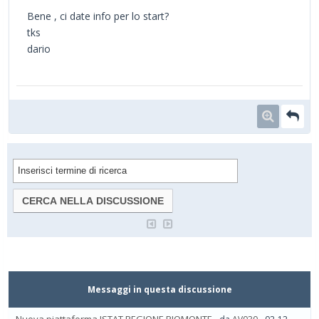
Bene , ci date info per lo start?
tks
dario
Messaggi in questa discussione