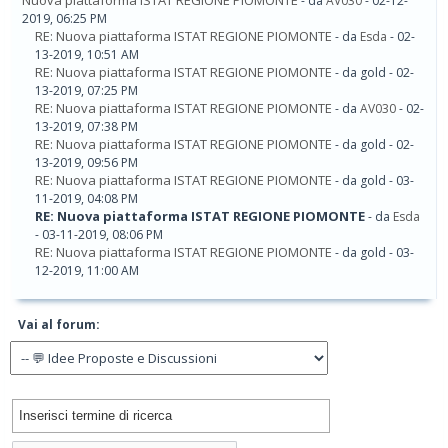
Nuova piattaforma ISTAT REGIONE PIOMONTE
- da
AV030
- 02-12-
2019, 06:25 PM
RE: Nuova piattaforma ISTAT REGIONE PIOMONTE
- da
Esda
- 02-
13-2019, 10:51 AM
RE: Nuova piattaforma ISTAT REGIONE PIOMONTE
- da gold - 02-
13-2019, 07:25 PM
RE: Nuova piattaforma ISTAT REGIONE PIOMONTE
- da
AV030
- 02-
13-2019, 07:38 PM
RE: Nuova piattaforma ISTAT REGIONE PIOMONTE
- da gold - 02-
13-2019, 09:56 PM
RE: Nuova piattaforma ISTAT REGIONE PIOMONTE
- da gold - 03-
11-2019, 04:08 PM
RE: Nuova piattaforma ISTAT REGIONE PIOMONTE
- da
Esda
- 03-11-2019, 08:06 PM
RE: Nuova piattaforma ISTAT REGIONE PIOMONTE
- da gold - 03-
12-2019, 11:00 AM
Vai al forum: