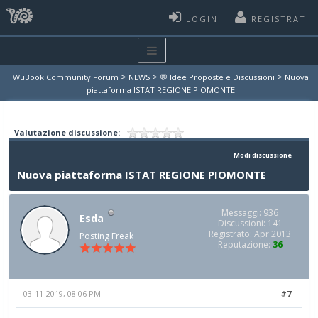
LOGIN
REGISTRATI
>
>
>
WuBook Community Forum
NEWS
💬 Idee Proposte e Discussioni
Nuova
piattaforma ISTAT REGIONE PIOMONTE
Valutazione discussione:
Modi discussione
Nuova piattaforma ISTAT REGIONE PIOMONTE
Messaggi: 936
Esda
Discussioni: 141
Registrato: Apr 2013
Posting Freak
Reputazione:
36
03-11-2019, 08:06 PM
#7