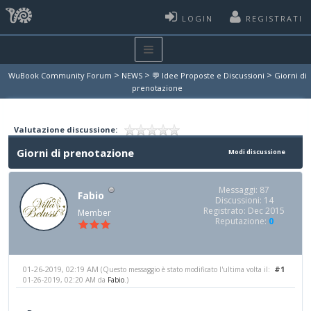
LOGIN
REGISTRATI
>
>
>
WuBook Community Forum
NEWS
💬 Idee Proposte e Discussioni
Giorni di
prenotazione
Valutazione discussione:
Giorni di prenotazione
Modi discussione
Messaggi: 87
Fabio
Discussioni: 14
Registrato: Dec 2015
Member
Reputazione:
0
01-26-2019, 02:19 AM
#1
(Questo messaggio è stato modificato l'ultima volta il:
01-26-2019, 02:20 AM da
Fabio
.)