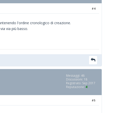
#4
antenendo l'ordine cronologico di creazione.
via via più basso.
Messaggi: 46
Discussioni: 18
Registrato: Sep 2017
Reputazione:
4
#5