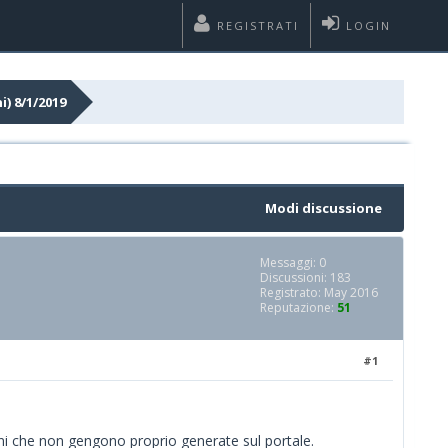
REGISTRATI
LOGIN
) 8/1/2019
Modi discussione
Messaggi: 0
Discussioni: 183
Registrato: May 2016
Reputazione:
51
#1
ni che non gengono proprio generate sul portale.