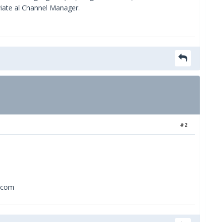
viate al Channel Manager.
#2
g.com