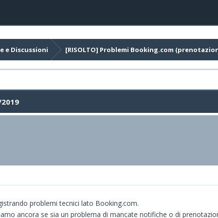
e e Discussioni
[RISOLTO] Problemi Booking.com (prenotazioni
/2019
gistrando problemi tecnici lato Booking.com.
iamo ancora se sia un problema di mancate notifiche o di prenotazio