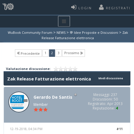
LOGIN
REGISTRATI
>
>
>
WuBook Community Forum
NEWS
💬 Idee Proposte e Discussioni
Zak
Release Fatturazione elettronica
(current)
1
2
3
Prossimo
Precedente
Valutazione discussione:
Zak Release Fatturazione elettronica
Modi discussione
Messaggi: 237
Gerardo De Santis
Discussioni: 50
Registrato: Apr 2013
Member
Reputazione:
4
12-19-2018, 04:34 PM
#11