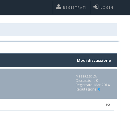
REGISTRATI
LOGIN
Modi discussione
Messaggi: 26
Discussioni: 0
Registrato: Mar 2014
Reputazione:
0
#2