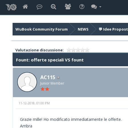
WuBook Community Forum
NEWS
💬 Idee Propost
Valutazione discussione:
Fount: offerte speciali VS fount
AC115
Junior Member
11-12-2018, 01:00 PM
Grazie mille! Ho modificato immediatamente le offerte.
Ambra