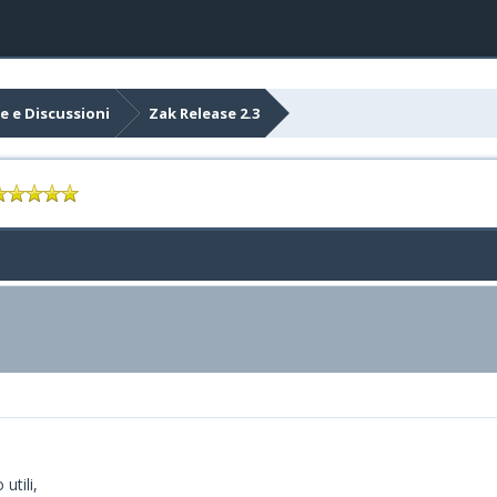
e e Discussioni
Zak Release 2.3
utili,