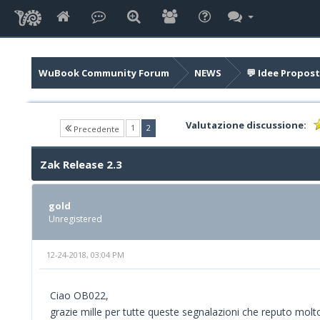
WuBook Community Forum
NEWS
💬 Idee Propost
Valutazione discussione:
(current)
1
2
Precedente
Zak Release 2.3
gold
Unregistered
12-24-2018, 03:04 PM
Ciao OB022,
grazie mille per tutte queste segnalazioni che reputo molto 