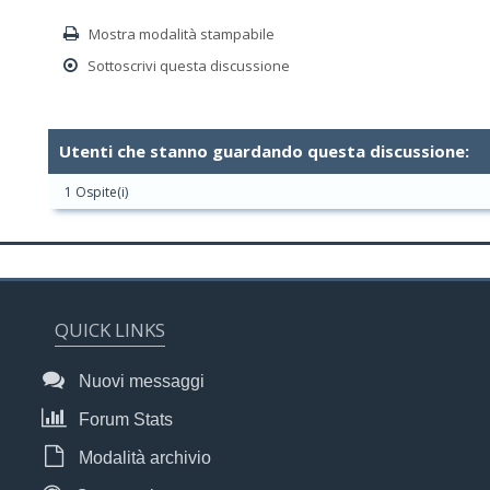
Mostra modalità stampabile
Sottoscrivi questa discussione
Utenti che stanno guardando questa discussione:
1 Ospite(i)
QUICK LINKS
Nuovi messaggi
Forum Stats
Modalità archivio