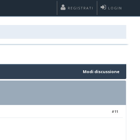
REGISTRATI
LOGIN
Modi discussione
#11