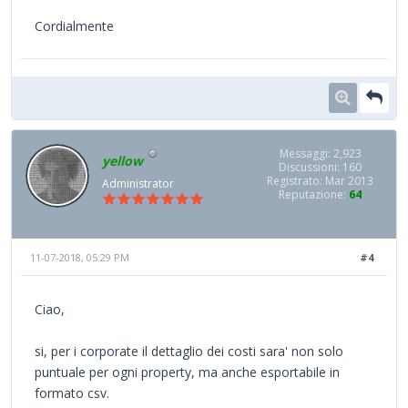
Cordialmente
Messaggi: 2,923
yellow
Discussioni: 160
Registrato: Mar 2013
Administrator
Reputazione:
64
11-07-2018, 05:29 PM
#4
Ciao,
si, per i corporate il dettaglio dei costi sara' non solo
puntuale per ogni property, ma anche esportabile in
formato csv.