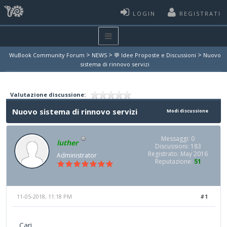
LOGIN
REGISTRATI
>
>
>
WuBook Community Forum
NEWS
💬 Idee Proposte e Discussioni
Nuovo
sistema di rinnovo servizi
Valutazione discussione:
Nuovo sistema di rinnovo servizi
Modi discussione
Messaggi: 0
luther
Discussioni: 183
Registrato: May 2016
Administrator
Reputazione:
51
11-05-2018, 11:18 PM
#1
Cari,