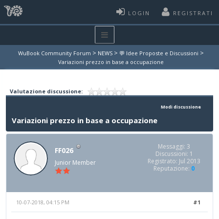
LOGIN
REGISTRATI
>
>
>
WuBook Community Forum
NEWS
💬 Idee Proposte e Discussioni
Variazioni prezzo in base a occupazione
Valutazione discussione:
Modi discussione
Variazioni prezzo in base a occupazione
Messaggi: 3
FF026
Discussioni: 1
Registrato: Jul 2013
Junior Member
Reputazione:
0
10-07-2018, 04:15 PM
#1