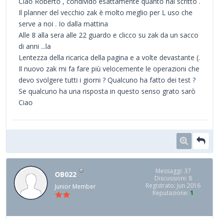
Ciao Roberto , condivido esattamente quanto hai scritto .
Il planner del vecchio zak è molto meglio per L uso che
serve a noi . Io dalla mattina
Alle 8 alla sera alle 22 guardo e clicco su zak da un sacco
di anni ...la
Lentezza della ricarica della pagina e a volte devastante (.
Il nuovo zak mi fa fare più velocemente le operazioni che
devo svolgere tutti i giorni ? Qualcuno ha fatto dei test ?
Se qualcuno ha una risposta in questo senso grato sarò
Ciao
Messaggi: 37
OB022
Discussioni: 8
Registrato: Jun 2016
Junior Member
Reputazione:
1