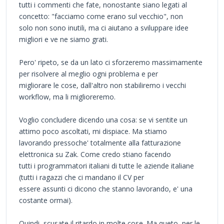
tutti i commenti che fate, nonostante siano legati al
concetto: "facciamo come erano sul vecchio", non
solo non sono inutili, ma ci aiutano a sviluppare idee
migliori e ve ne siamo grati.
Pero' ripeto, se da un lato ci sforzeremo massimamente
per risolvere al meglio ogni problema e per
migliorare le cose, dall'altro non stabiliremo i vecchi
workflow, ma li miglioreremo.
Voglio concludere dicendo una cosa: se vi sentite un
attimo poco ascoltati, mi dispiace. Ma stiamo
lavorando pressoche' totalmente alla fatturazione
elettronica su Zak. Come credo stiano facendo
tutti i programmatori italiani di tutte le aziende italiane
(tutti i ragazzi che ci mandano il CV per
essere assunti ci dicono che stanno lavorando, e' una
costante ormai).
Quindi, scusate il ritardo in molte cose. Ma queto, per le