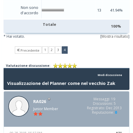
Non sono
13
41.94%
d'accordo
Totale
100%
* Hai votato.
[
Mostra risultato
]
(current)
1
2
3
4
Precedente
Valutazione discussione:
Modi discussione
Visualizzazione del Planner come nel vecchio Zak
Messaggi: 19
RA026
Discussioni: 5
Registrato: Dec 2013
Junior Member
Reputazione:
0
09-28-2018, 05:37 PM
#31