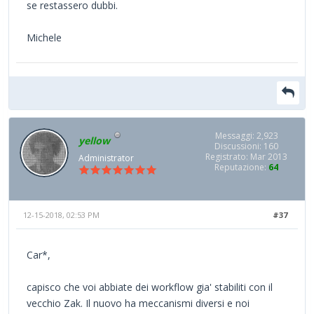
se restassero dubbi.
Michele
Messaggi: 2,923
yellow
Discussioni: 160
Registrato: Mar 2013
Administrator
Reputazione:
64
12-15-2018, 02:53 PM
#37
Car*,
capisco che voi abbiate dei workflow gia' stabiliti con il
vecchio Zak. Il nuovo ha meccanismi diversi e noi