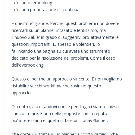
- c'e' un overbooking
- c'e' una prenotazione discontinua
E questo e' grande. Perche' questi problemi non dovete
ricercarli su un planner intasato e lentissimo, ma
il nuovo Zak e' in grado di suggerirvi pro-attivamente le
questioni importanti. E, spesso e volentieri, lo
fa linkando una pagina su cui avete uno strumento
dedicato per la risoluzione dei problemi. Come il caso
dell'overbooking.
Questo e' per me un approccio vincente. E non vogliamo
ristabilire vecchi workflow che rovinino questo
approccio.
Di contro, ascoltandovi con le pending, ci siamo chiesti
che cosa fare. E una delle proposte che io reputo
piu' interessanti e' quella di fare un TodayPlanner.
Che cos'e'? Si tratta di un planner a "corto raggio", che