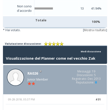
Non sono
13
41.94%
d'accordo
Totale
100%
* Hai votato.
[
Mostra risultato
]
Valutazione discussione:
Modi discussione
Visualizzazione del Planner come nel vecchio Zak
Messaggi: 19
RA026
Discussioni: 5
Registrato: Dec 2013
Junior Member
Reputazione:
0
09-28-2018, 05:37 PM
#31