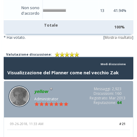
Non sono
13
41.94%
d'accordo
Totale
100%
* Hai votato.
[
Mostra risultato
]
Valutazione discussione:
Modi discussione
Visualizzazione del Planner come nel vecchio Zak
Messaggi: 2,923
yellow
Discussioni: 160
Registrato: Mar 2013
Administrator
Reputazione:
64
09-26-2018, 11:33 AM
#21