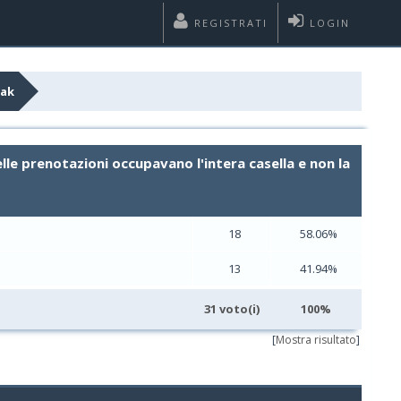
REGISTRATI
LOGIN
Zak
elle prenotazioni occupavano l'intera casella e non la
18
58.06%
13
41.94%
31 voto(i)
100%
[
Mostra risultato
]