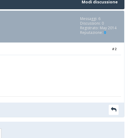
Modi discussione
Messaggi: 6
Discussioni: 0
Registrato: May 2014
Reputazione:
0
#2