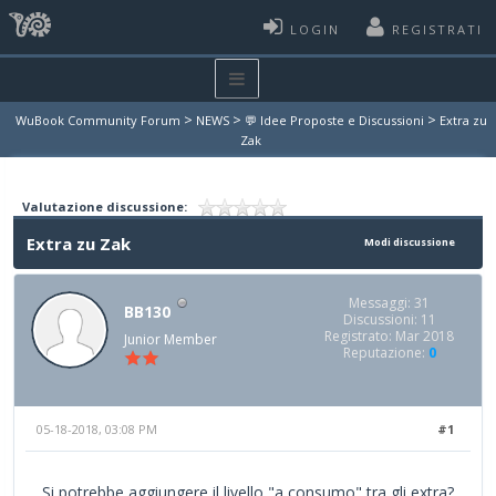
LOGIN
REGISTRATI
>
>
>
WuBook Community Forum
NEWS
💬 Idee Proposte e Discussioni
Extra zu
Zak
Valutazione discussione:
Extra zu Zak
Modi discussione
Messaggi: 31
BB130
Discussioni: 11
Registrato: Mar 2018
Junior Member
Reputazione:
0
05-18-2018, 03:08 PM
#1
Si potrebbe aggiungere il livello "a consumo" tra gli extra?