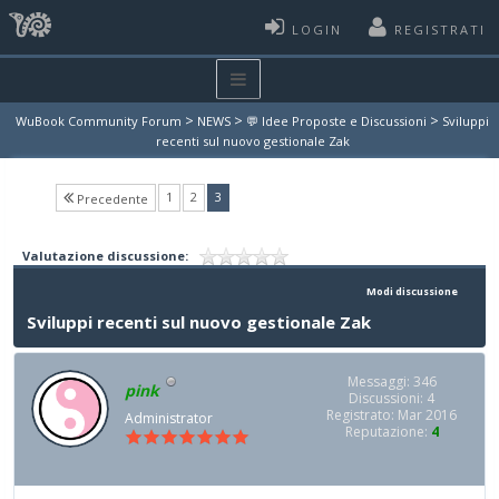
LOGIN
REGISTRATI
>
>
>
WuBook Community Forum
NEWS
💬 Idee Proposte e Discussioni
Sviluppi
recenti sul nuovo gestionale Zak
(current)
1
2
3
Precedente
Valutazione discussione:
Modi discussione
Sviluppi recenti sul nuovo gestionale Zak
Messaggi: 346
pink
Discussioni: 4
Registrato: Mar 2016
Administrator
Reputazione:
4