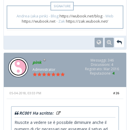
Andrea (aka pink) - Blog
https://wubook.net/blog
- Web
https://wubook.net
- Zak
https://zak.wubook.net/
Messaggi: 346
pink
Discussioni: 4
Registrato: Mar 2016
Administrator
Reputazione:
4
05-04-2018, 03:03 PM
#26
RC001 Ha scritto:
Riuscite a vedere se è possibile diminuire anche il
numero di clic necessari per assegnare il setup ad