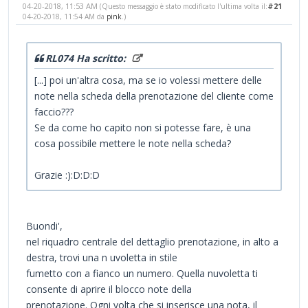
04-20-2018, 11:53 AM
#21
(Questo messaggio è stato modificato l'ultima volta il:
04-20-2018, 11:54 AM da
pink
.)
RL074 Ha scritto:
[...] poi un'altra cosa, ma se io volessi mettere delle
note nella scheda della prenotazione del cliente come
faccio???
Se da come ho capito non si potesse fare, è una
cosa possibile mettere le note nella scheda?
Grazie :):D:D:D
Buondi',
nel riquadro centrale del dettaglio prenotazione, in alto a
destra, trovi una n uvoletta in stile
fumetto con a fianco un numero. Quella nuvoletta ti
consente di aprire il blocco note della
prenotazione. Ogni volta che si inserisce una nota, il