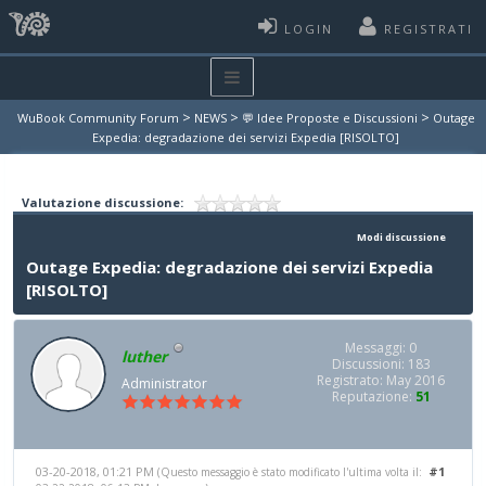
LOGIN
REGISTRATI
>
>
>
WuBook Community Forum
NEWS
💬 Idee Proposte e Discussioni
Outage
Expedia: degradazione dei servizi Expedia [RISOLTO]
Valutazione discussione:
Modi discussione
Outage Expedia: degradazione dei servizi Expedia
[RISOLTO]
Messaggi: 0
luther
Discussioni: 183
Registrato: May 2016
Administrator
Reputazione:
51
03-20-2018, 01:21 PM
#1
(Questo messaggio è stato modificato l'ultima volta il: