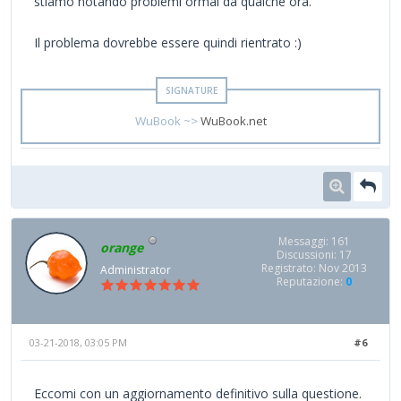
stiamo notando problemi ormai da qualche ora.
Il problema dovrebbe essere quindi rientrato :)
WuBook ~>
WuBook.net
Messaggi: 161
orange
Discussioni: 17
Registrato: Nov 2013
Administrator
Reputazione:
0
03-21-2018, 03:05 PM
#6
Eccomi con un aggiornamento definitivo sulla questione.