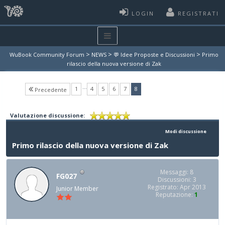
LOGIN
REGISTRATI
>
>
>
WuBook Community Forum
NEWS
💬 Idee Proposte e Discussioni
Primo
rilascio della nuova versione di Zak
…
(current)
1
4
5
6
7
8
Precedente
Valutazione discussione:
Modi discussione
Primo rilascio della nuova versione di Zak
Messaggi: 8
FG027
Discussioni: 3
Registrato: Apr 2013
Junior Member
Reputazione:
1