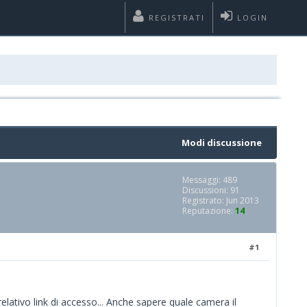
REGISTRATI
LOGIN
Modi discussione
Messaggi: 489
Discussioni: 91
Registrato: Jun 2013
Reputazione:
14
#1
 relativo link di accesso... Anche sapere quale camera il