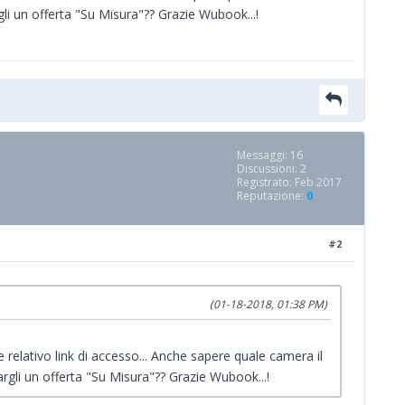
i un offerta "Su Misura"?? Grazie Wubook...!
Messaggi: 16
Discussioni: 2
Registrato: Feb 2017
Reputazione:
0
#2
(01-18-2018, 01:38 PM)
 e relativo link di accesso... Anche sapere quale camera il
gli un offerta "Su Misura"?? Grazie Wubook...!