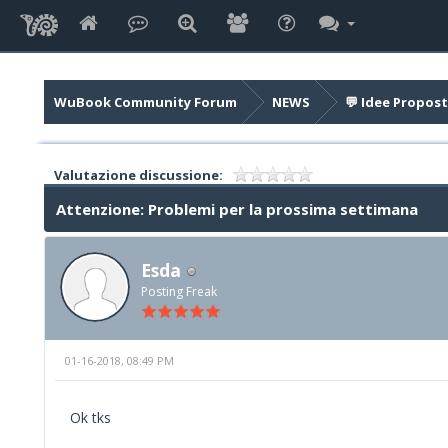
WuBook Community Forum
NEWS
💬 Idee Propost
Valutazione discussione:
Attenzione: Problemi per la prossima settimana
Esda
Posting Freak
01-16-2018, 08:49 PM
Ok tks