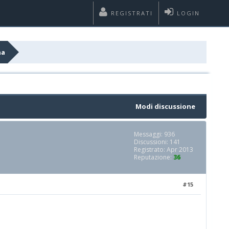
REGISTRATI
LOGIN
na
Modi discussione
Messaggi: 936
Discussioni: 141
Registrato: Apr 2013
Reputazione:
36
#15