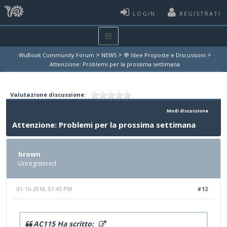
LOGIN
REGISTRATI
>
>
>
WuBook Community Forum
NEWS
💬 Idee Proposte e Discussioni
Attenzione: Problemi per la prossima settimana
Valutazione discussione:
Modi discussione
Attenzione: Problemi per la prossima settimana
brown
Unregistered
01-16-2018, 01:45 PM
#12
AC115 Ha scritto: