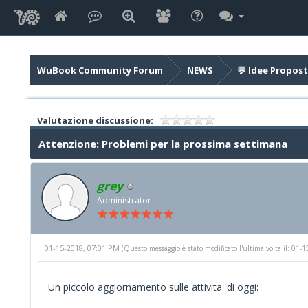
WuBook Community Forum
NEWS
💬 Idee Propost
Valutazione discussione:
Attenzione: Problemi per la prossima settimana
grey
Administrator
01-15-2018, 07:01 PM
(Questo messaggio è stato modificato l'ultima volta il: 01
Un piccolo aggiornamento sulle attivita' di oggi: