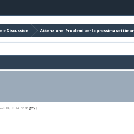
e e Discussioni
Attenzione: Problemi per la prossima settima
-15-2018, 08:34 PM da
grey
.)