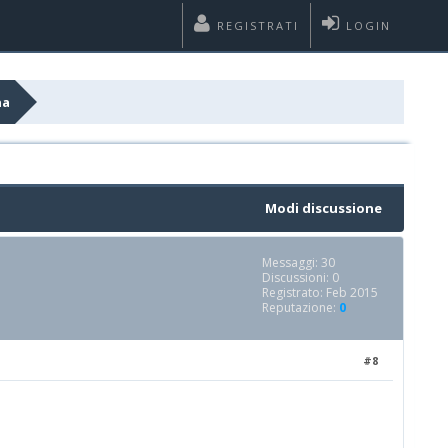
REGISTRATI
LOGIN
na
Modi discussione
Messaggi: 30
Discussioni: 0
Registrato: Feb 2015
Reputazione:
0
#8